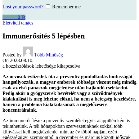
Lost your password?
Remember me
0
items
0
Ft
Életviteli tanács
Immunerősítés 5 lépésben
Posted by
Több Minőség
On 2023.08.10.
Immunerősítés
a hozzászólások lehetősége kikapcsolva
5
Az orvosok évtizedek óta a preventív gondolkodás fontosságát
lépésben
hangsúlyozzák, a magyar emberek többsége viszont még mindig
bejegyzéshez
csak az első panaszok megjelenése után hajlandó cselekedni.
Pedig akár a gyógyszerek bevételét vagy a szövődmények
kialakulását is meg lehetne előzni, ha nem a betegség kezelésére,
hanem a probléma kialakulásának a megelőzésére
koncentrálnánk.
Az immunerősítésre a preventív szemlélet egyik alappilléreként is
tekinthetünk. A téli hónapokban szervezetünknek sokkal több
kihívással kell megküzdenie, mint az év többi napján, ezért
egészségügyi szempontból a december és március közötti időszak