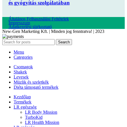
és gyógyítás szolgálatában
Általános Felhasználási Feltételek
Impresszum
Adatkezelési tájékoztató
New-Gen Marketing Kft. | Minden jog fenntratva! | 2023
Search
Menu
Categories
Csomagok
Shakek
Levesek
Müzlik és szeletkék
Diéta támogató termékek
Kezdőlap
Termékek
LR egészség
LR Body Mission
TurboKid
LR Health Mission