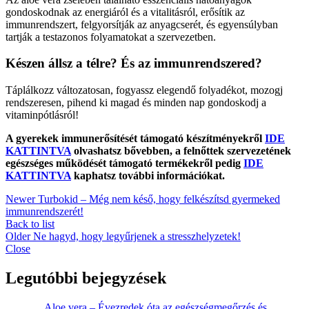
gondoskodnak az energiáról és a vitalitásról, erősítik az
immunrendszert, felgyorsítják az anyagcserét, és egyensúlyban
tartják a testazonos folyamatokat a szervezetben.
Készen állsz a télre? És az immunrendszered?
Táplálkozz változatosan, fogyassz elegendő folyadékot, mozogj
rendszeresen, pihend ki magad és minden nap gondoskodj a
vitaminpótlásról!
A gyerekek immunerősítését támogató készítményekről
IDE
KATTINTVA
olvashatsz bővebben, a felnőttek szervezetének
egészséges működését támogató termékekről pedig
IDE
KATTINTVA
kaphatsz további információkat.
Newer
Turbokid – Még nem késő, hogy felkészítsd gyermeked
immunrendszerét!
Back to list
Older
Ne hagyd, hogy legyűrjenek a stresszhelyzetek!
Close
Legutóbbi bejegyzések
Aloe vera – Évezredek óta az egészségmegőrzés és