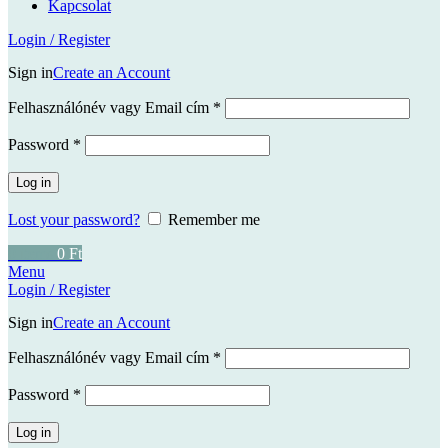
Kapcsolat
Login / Register
Sign in
Create an Account
Kötelező
Felhasználónév vagy Email cím
*
Kötelező
Password
*
Log in
Lost your password?
Remember me
0
items
0
Ft
Menu
Login / Register
Sign in
Create an Account
Kötelező
Felhasználónév vagy Email cím
*
Kötelező
Password
*
Log in