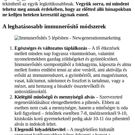
tekinthető az egyik legkritikusabbnak.
Vegyük sorra, mi mindent
tehetsz meg annak érdekében, hogy az előtted álló hónapokban
ne kelljen heteken keresztül ágynak esned.
A leghatásosabb immunerősítő módszerek
Egészséges és változatos táplálkozás
– A fő étkezések
mellett minden nap fogyassz vitaminokban, valamint
nyomelemekben gazdag zöldségeket és gyümölcsöket.
Immunerősítés szempontjából a fokhagyma, káposzta és alma
mellett fontos említést tenni az aloe veráról, ami aktiválja és
erősíti az immunrendszert, a gyömbérről, ami magnéziumot,
vasat, kálciumot, nátriumot és foszfort is tartalmaz, vagy a
mézet, ami hemzseg a bioaktív összetevőktől és
antioxidánsoktól.
Kielégítő minőségű és mennyiségű alvás
– Szervezeted
regenerálódásához elengedhetetlen a pihenés. Ebben az
esetben nem csak a mennyiségre, hanem a minőségre is oda
kell figyelned – felnőttek esetében 7-8, tinédzsereknél 9-10,
kisiskolás korú gyermekeknél pedig akár 10-11 óra pihentető
alvás is indokolt lehet.
Elegendő folyadékbevitel
– A megfelelően hidratált
szervezet hatékonyabban képes felvenni a harcot a