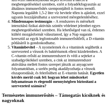
megbetegedésekkel szemben, ezért a folyadékfogyasztás az
általános immunerősítés szempontjából is fontos teendő.
Naponta legalább 1,5-2 liter víz bevitele télen is ajánlott, ezzel
ugyanis hozzájárulhatsz a szervezeted méregtelenítéséhez.
Mindennapos testmozgás
– A rendszeres és mérsékelt
intenzitású fizikai aktivitás szintén védelmet jelenthet egyes
megbetegedésekkel szemben. Ha lehetőséged van rá, érdemes
kültéri mozgásformát választanod, így a Nap sugarain
keresztül az egyik legfontosabb immunerősítőről, a D-vitamin
pótlásáról is gondoskodhatsz.
Vitaminbevitel
– A nyomelemek és a vitaminok segíthetik a
szervezeted a vírusok és baktériumok elleni küzdelemben. A
C-vitamin erősíti az immunrendszert és védi a sejteket a
szabadgyökökkel szemben, a cink az immunrendszer
aktiválása mellett fontos szerepet játszik az anyagcsere
folyamatokban, a szelén pedig akadályozhatja a vírusok
elszaporodását, és felerősítheti az E-vitamin hatását.
Egyetlen
kérdés merül csak fel: hogyan lehet mindezeket
folyamatosan és elegendő mennyiségben biztosítani a
szervezeted számára?
Természetes immunerősítés – Támogatás kicsiknek és
nagyoknak