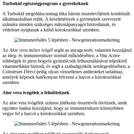
Turbokid egészségprogram a gyerekeknek
A Turbokid megoldáscsomag titka három összetevőjének kombinált
alkalmazásában rejlik. A készítmények a gyermekek szervezete
számára minden szükséges mikrotápanyagot biztosítanak, és
védelmet nyújtanak a külső kórokozókkal szemben.
Az
Aloe vera mézes ivógél
segíti az anyagcserét, valamint hozzájárul
az ideg- és immunrendszer normál működéséhez; a
Vita Active
zöldségek és piros bogyós gyümölcsök felhasználásával teljeskörű
vitaminellátást biztosít, és segít a szabadgyökök semlegesítésében; a
Colostrum Direct
pedig olyan vírusellenes antitesteket tartalmaz,
amelyek képesek hatékonyan felvenni a harcot a kórokozókkal
szemben.
Aloe vera ivógélek a felnőtteknek
Az aloe vera ivógélek számos jótékony összetevőt ötvöznek, amik
együttes hatása hozzájárul, hogy az immunrendszer könnyebben
vegye fel a harcot a kórokozókkal szemben.
Az aloe vera zselében található esszenciális hatóanyagok