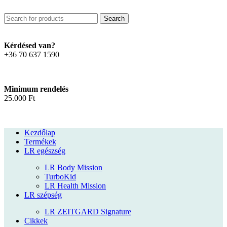
Search
Kérdésed van?
+36 70 637 1590
Minimum rendelés
25.000 Ft
Kezdőlap
Termékek
LR egészség
LR Body Mission
TurboKid
LR Health Mission
LR szépség
LR ZEITGARD Signature
Cikkek