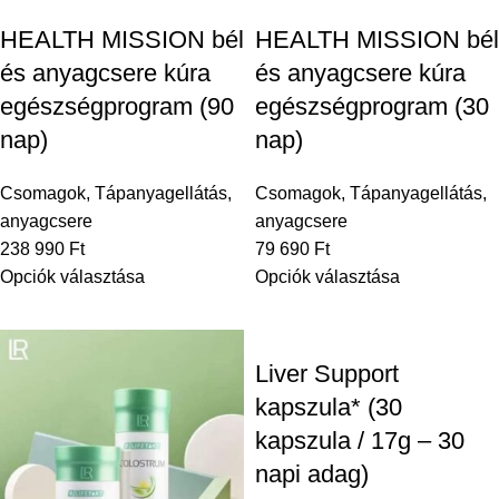
HEALTH MISSION bél
HEALTH MISSION bél
és anyagcsere kúra
és anyagcsere kúra
egészségprogram (90
egészségprogram (30
nap)
nap)
Csomagok
,
Tápanyagellátás,
Csomagok
,
Tápanyagellátás,
anyagcsere
anyagcsere
238 990
Ft
79 690
Ft
Opciók választása
Opciók választása
Liver Support
kapszula* (30
kapszula / 17g – 30
napi adag)