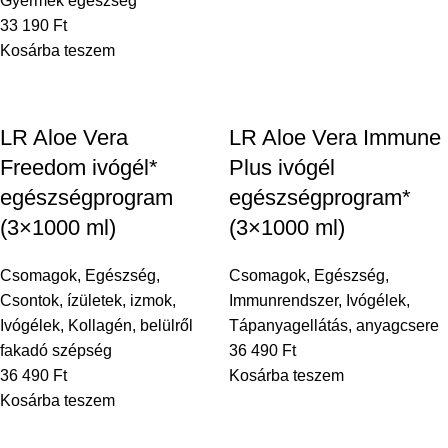
Gyermek egészség
33 190
Ft
Kosárba teszem
LR Aloe Vera
LR Aloe Vera Immune
Freedom ivógél*
Plus ivógél
egészségprogram
egészségprogram*
(3×1000 ml)
(3×1000 ml)
Csomagok
,
Egészség
,
Csomagok
,
Egészség
,
Csontok, ízületek, izmok
,
Immunrendszer
,
Ivógélek
,
Ivógélek
,
Kollagén, belülről
Tápanyagellátás, anyagcsere
fakadó szépség
36 490
Ft
36 490
Ft
Kosárba teszem
Kosárba teszem