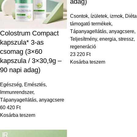
adag)
Csontok, ízületek, izmok
,
Diéta
támogató termékek
,
Tápanyagellátás, anyagcsere
,
Colostrum Compact
Teljesítmény, energia, stressz,
kapszula* 3-as
regeneráció
csomag (3×60
23 220
Ft
kapszula / 3×30,9g –
Kosárba teszem
90 napi adag)
Egészség
,
Emésztés
,
Immunrendszer
,
Tápanyagellátás, anyagcsere
60 420
Ft
Kosárba teszem