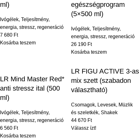
ml)
egészségprogram
(5×500 ml)
Ivógélek
,
Teljesítmény,
energia, stressz, regeneráció
Ivógélek
,
Teljesítmény,
7 680
Ft
energia, stressz, regeneráció
Kosárba teszem
26 190
Ft
Kosárba teszem
LR FIGU ACTIVE 3-as
LR Mind Master Red*
mix szett (szabadon
anti stressz ital (500
választható)
ml)
Csomagok
,
Levesek
,
Müzlik
Ivógélek
,
Teljesítmény,
és szeletkék
,
Shakek
energia, stressz, regeneráció
44 670
Ft
6 560
Ft
Válassz ízt!
Kosárba teszem