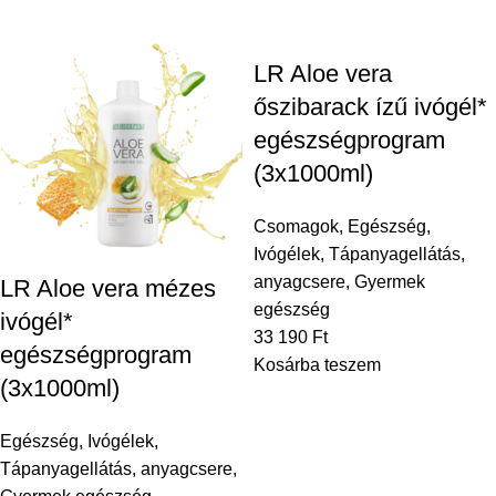
LR Aloe vera
őszibarack ízű ivógél*
egészségprogram
(3x1000ml)
Csomagok
,
Egészség
,
Ivógélek
,
Tápanyagellátás,
anyagcsere
,
Gyermek
LR Aloe vera mézes
egészség
ivógél*
33 190
Ft
egészségprogram
Kosárba teszem
(3x1000ml)
Egészség
,
Ivógélek
,
Tápanyagellátás, anyagcsere
,