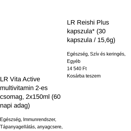
LR Reishi Plus
kapszula* (30
kapszula / 15,6g)
Egészség
,
Szív és keringés
,
Egyéb
14 540
Ft
Kosárba teszem
LR Vita Active
multivitamin 2-es
csomag, 2x150ml (60
napi adag)
Egészség
,
Immunrendszer
,
Tápanyagellátás, anyagcsere
,