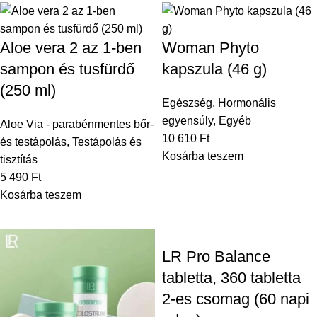
Aloe vera 2 az 1-ben
Woman Phyto
sampon és tusfürdő
kapszula (46 g)
(250 ml)
Egészség
,
Hormonális
egyensúly
,
Egyéb
Aloe Via - parabénmentes bőr-
10 610
Ft
és testápolás
,
Testápolás és
Kosárba teszem
tisztítás
5 490
Ft
Kosárba teszem
LR Pro Balance
tabletta, 360 tabletta
2-es csomag (60 napi