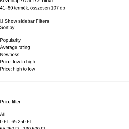
Kezdőlap
Üzlet
2. oldal
41–80 termék, összesen 107 db
Show sidebar
Filters
Sort by
Popularity
Average rating
Newness
Price: low to high
Price: high to low
Price filter
All
0
Ft
-
65 250
Ft
65 250
Ft
-
130 500
Ft