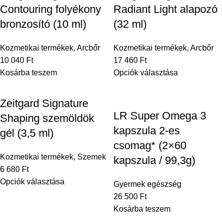
Contouring folyékony
Radiant Light alapozó
bronzosító (10 ml)
(32 ml)
Kozmetikai termékek
,
Arcbőr
Kozmetikai termékek
,
Arcbőr
10 040
Ft
17 460
Ft
Kosárba teszem
Opciók választása
Zeitgard Signature
LR Super Omega 3
Shaping szemöldök
kapszula 2-es
gél (3,5 ml)
csomag* (2×60
Kozmetikai termékek
,
Szemek
kapszula / 99,3g)
6 680
Ft
Opciók választása
Gyermek egészség
26 500
Ft
Kosárba teszem