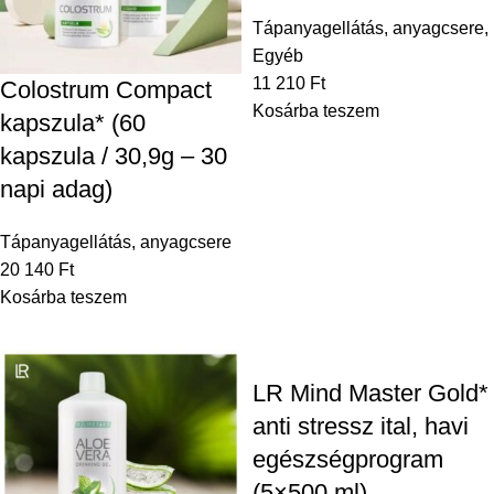
Tápanyagellátás, anyagcsere
,
Egyéb
11 210
Ft
Colostrum Compact
Kosárba teszem
kapszula* (60
kapszula / 30,9g – 30
napi adag)
Tápanyagellátás, anyagcsere
20 140
Ft
Kosárba teszem
LR Mind Master Gold*
anti stressz ital, havi
egészségprogram
(5×500 ml)