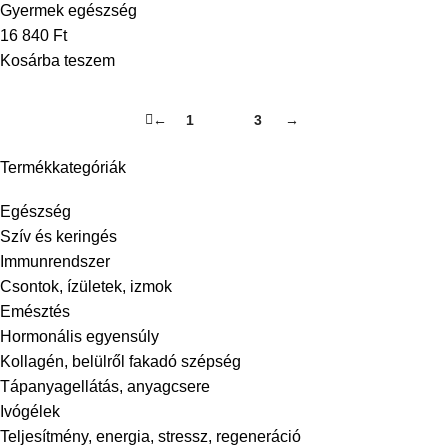
Gyermek egészség
16 840
Ft
Kosárba teszem
←
1
2
3
→
Termékkategóriák
Egészség
Szív és keringés
Immunrendszer
Csontok, ízületek, izmok
Emésztés
Hormonális egyensúly
Kollagén, belülről fakadó szépség
Tápanyagellátás, anyagcsere
Ivógélek
Teljesítmény, energia, stressz, regeneráció