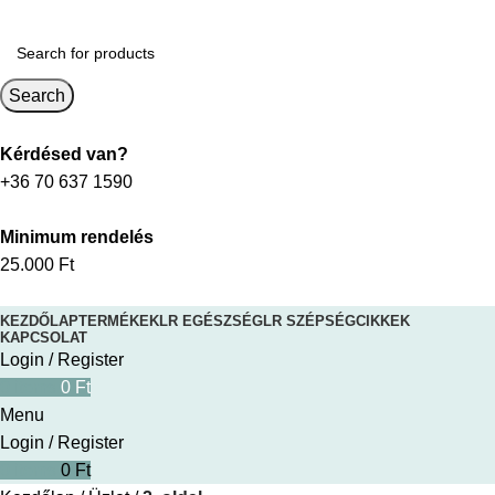
Search
Kérdésed van?
+36 70 637 1590
Minimum rendelés
25.000 Ft
KEZDŐLAP
TERMÉKEK
LR EGÉSZSÉG
LR SZÉPSÉG
CIKKEK
KAPCSOLAT
Login / Register
0
items
0
Ft
Menu
Login / Register
0
items
0
Ft