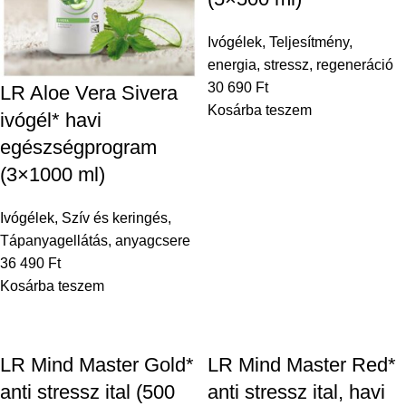
Ivógélek
,
Teljesítmény,
energia, stressz, regeneráció
30 690
Ft
LR Aloe Vera Sivera
Kosárba teszem
ivógél* havi
egészségprogram
(3×1000 ml)
Ivógélek
,
Szív és keringés
,
Tápanyagellátás, anyagcsere
36 490
Ft
Kosárba teszem
LR Mind Master Gold*
LR Mind Master Red*
anti stressz ital (500
anti stressz ital, havi