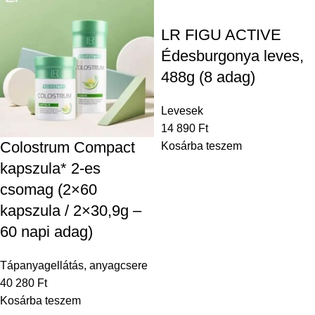
LR FIGU ACTIVE
Édesburgonya leves,
488g (8 adag)
Levesek
14 890
Ft
Colostrum Compact
Kosárba teszem
kapszula* 2-es
csomag (2×60
kapszula / 2×30,9g –
60 napi adag)
Tápanyagellátás, anyagcsere
40 280
Ft
Kosárba teszem