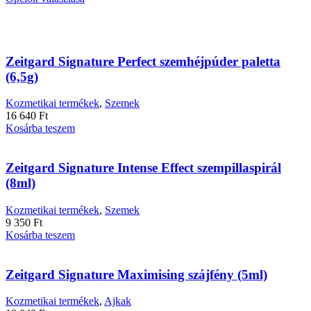
a
a
termékoldalon
terméknek
választhatók
több
ki
variációja
Zeitgard Signature Perfect szemhéjpúder paletta
van.
A
(6,5g)
változatok
a
Kozmetikai termékek
,
Szemek
termékoldalon
16 640
Ft
választhatók
Kosárba teszem
ki
Zeitgard Signature Intense Effect szempillaspirál
(8ml)
Kozmetikai termékek
,
Szemek
9 350
Ft
Kosárba teszem
Zeitgard Signature Maximising szájfény (5ml)
Kozmetikai termékek
,
Ajkak