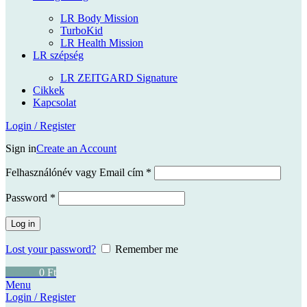
LR Body Mission
TurboKid
LR Health Mission
LR szépség
LR ZEITGARD Signature
Cikkek
Kapcsolat
Login / Register
Sign in
Create an Account
Kötelező
Felhasználónév vagy Email cím
*
Kötelező
Password
*
Log in
Lost your password?
Remember me
0
items
0
Ft
Menu
Login / Register