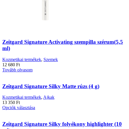
Zeitgard Signature Activating szempilla szérum(5,5
ml)
Kozmetikai termékek
,
Szemek
12 680
Ft
Tovább olvasom
Zeitgard Signature Silky Matte rúzs (4 g)
Kozmetikai termékek
,
Ajkak
13 350
Ft
Ennek
Opciók választása
a
terméknek
több
Zeitgard Signature Silky folyékony highlighter (10
variációja