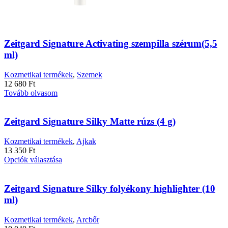
Zeitgard Signature Activating szempilla szérum(5,5
ml)
Kozmetikai termékek
,
Szemek
12 680
Ft
Tovább olvasom
Zeitgard Signature Silky Matte rúzs (4 g)
Kozmetikai termékek
,
Ajkak
13 350
Ft
Ennek
Opciók választása
a
terméknek
több
Zeitgard Signature Silky folyékony highlighter (10
variációja
ml)
van.
A
Kozmetikai termékek
,
Arcbőr
változatok