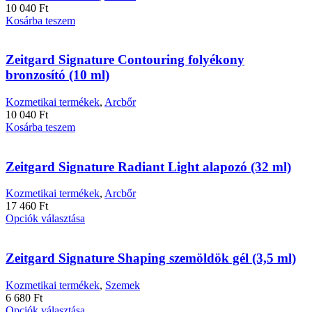
10 040
Ft
Kosárba teszem
Zeitgard Signature Contouring folyékony
bronzosító (10 ml)
Kozmetikai termékek
,
Arcbőr
10 040
Ft
Kosárba teszem
Zeitgard Signature Radiant Light alapozó (32 ml)
Kozmetikai termékek
,
Arcbőr
17 460
Ft
Ennek
Opciók választása
a
terméknek
több
Zeitgard Signature Shaping szemöldök gél (3,5 ml)
variációja
van.
Kozmetikai termékek
,
Szemek
A
6 680
Ft
változatok
Ennek
Opciók választása