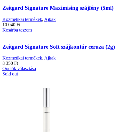
Zeitgard Signature Maximising szájfény (5ml)
Kozmetikai termékek
,
Ajkak
10 040
Ft
Kosárba teszem
Zeitgard Signature Soft szájkontúr ceruza (2g)
Kozmetikai termékek
,
Ajkak
8 350
Ft
Ennek
Opciók választása
a
Sold out
terméknek
több
variációja
van.
A
változatok
a
termékoldalon
választhatók
ki