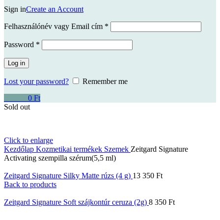
Sign in
Create an Account
Kötelező
Felhasználónév vagy Email cím
*
Kötelező
Password
*
Log in
Lost your password?
Remember me
0
items
0
Ft
Sold out
Click to enlarge
Kezdőlap
Kozmetikai termékek
Szemek
Zeitgard Signature
Activating szempilla szérum(5,5 ml)
Zeitgard Signature Silky Matte rúzs (4 g)
13 350
Ft
Back to products
Zeitgard Signature Soft szájkontúr ceruza (2g)
8 350
Ft