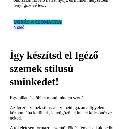
önbizalomnövelő hatást nyújt, és minden helyzetben
lenyűgözővé tesz.
UGRÁS A CSOMAGRA
Videó
Így készítsd el Igéző
szemek stílusú
sminkedet!
Egy pillantás többet mond minden szónál.
Az Igéző szemek stílussal szemeid igazán a figyelem
központjába kerülnek, lenyűgöző tekintetet kölcsönözve
neked.
A tökéletesen formázott szemöldök és fényes ajkak pedig