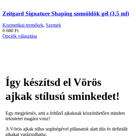
a
terméknek
több
Zeitgard Signature Shaping szemöldök gél (3,5 ml)
variációja
van.
Kozmetikai termékek
,
Szemek
A
6 680
Ft
változatok
Ennek
Opciók választása
a
a
termékoldalon
terméknek
választhatók
több
ki
variációja
van.
A
változatok
Így készítsd el Vörös
a
termékoldalon
választhatók
ajkak stílusú sminkedet!
ki
Egy megjelenés, ami a feltűnő ajkaknak köszönhetően minden
tekintetet magára vonz!
A Vörös ajkak stílus segítségével pillanatok alatt dús és definiált
ajkakat varázsolhatsz.