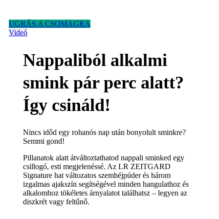
UGRÁS A CSOMAGRA
Videó
Nappaliból alkalmi
smink pár perc alatt?
Így csináld!
Nincs időd egy rohanós nap után bonyolult sminkre?
Semmi gond!
Pillanatok alatt átváltoztathatod nappali sminked egy
csillogó, esti megjelenéssé. Az LR ZEITGARD
Signature hat változatos szemhéjpúder és három
izgalmas ajakszín segítségével minden hangulathoz és
alkalomhoz tökéletes árnyalatot találhatsz – legyen az
diszkrét vagy feltűnő.