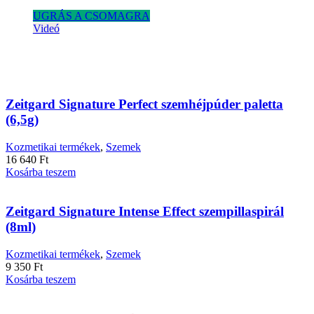
UGRÁS A CSOMAGRA
Videó
Zeitgard Signature Perfect szemhéjpúder paletta
(6,5g)
Kozmetikai termékek
,
Szemek
16 640
Ft
Kosárba teszem
Zeitgard Signature Intense Effect szempillaspirál
(8ml)
Kozmetikai termékek
,
Szemek
9 350
Ft
Kosárba teszem