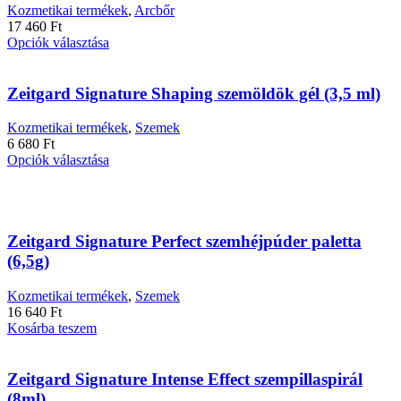
Kozmetikai termékek
,
Arcbőr
17 460
Ft
Ennek
Opciók választása
a
terméknek
több
Zeitgard Signature Shaping szemöldök gél (3,5 ml)
variációja
van.
Kozmetikai termékek
,
Szemek
A
6 680
Ft
változatok
Ennek
Opciók választása
a
a
termékoldalon
terméknek
választhatók
több
ki
variációja
Zeitgard Signature Perfect szemhéjpúder paletta
van.
A
(6,5g)
változatok
a
Kozmetikai termékek
,
Szemek
termékoldalon
16 640
Ft
választhatók
Kosárba teszem
ki
Zeitgard Signature Intense Effect szempillaspirál
(8ml)