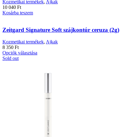
Kozmetikai termékek
,
Ajkak
10 040
Ft
Kosárba teszem
Zeitgard Signature Soft szájkontúr ceruza (2g)
Kozmetikai termékek
,
Ajkak
8 350
Ft
Ennek
Opciók választása
a
Sold out
terméknek
több
variációja
van.
A
változatok
a
termékoldalon
választhatók
ki