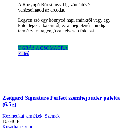
A Ragyogó Bőr stílussal igazán üdévé
varázsolhatod az arcodat.
Legyen szó egy könnyed napi sminkről vagy egy
különleges alkalomról, ez a megjelenés mindig a
természetes ragyogásra helyezi a fókuszt.
UGRÁS A CSOMAGRA
Videó
Zeitgard Signature Perfect szemhéjpúder paletta
(6,5g)
Kozmetikai termékek
,
Szemek
16 640
Ft
Kosárba teszem