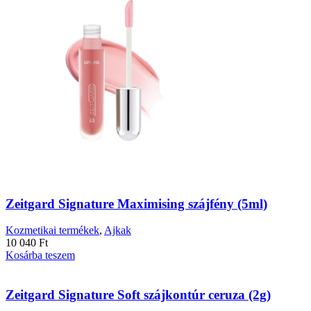
Zeitgard Signature Maximising szájfény (5ml)
Kozmetikai termékek
,
Ajkak
10 040
Ft
Kosárba teszem
Zeitgard Signature Soft szájkontúr ceruza (2g)