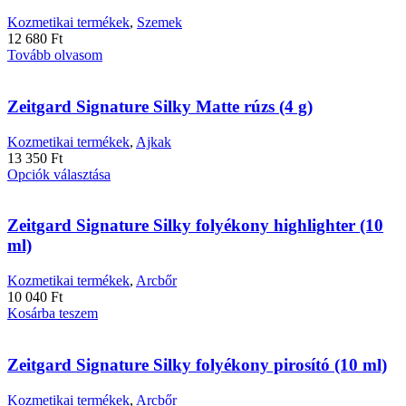
Kozmetikai termékek
,
Szemek
12 680
Ft
Tovább olvasom
Zeitgard Signature Silky Matte rúzs (4 g)
Kozmetikai termékek
,
Ajkak
13 350
Ft
Ennek
Opciók választása
a
terméknek
több
Zeitgard Signature Silky folyékony highlighter (10
variációja
ml)
van.
A
Kozmetikai termékek
,
Arcbőr
változatok
10 040
Ft
a
Kosárba teszem
termékoldalon
választhatók
ki
Zeitgard Signature Silky folyékony pirosító (10 ml)
Kozmetikai termékek
,
Arcbőr