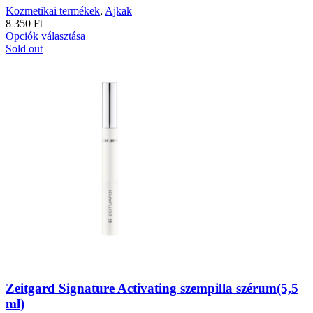
Kozmetikai termékek
,
Ajkak
8 350
Ft
Ennek
Opciók választása
a
Sold out
terméknek
több
variációja
van.
A
változatok
a
termékoldalon
választhatók
ki
Zeitgard Signature Activating szempilla szérum(5,5
ml)