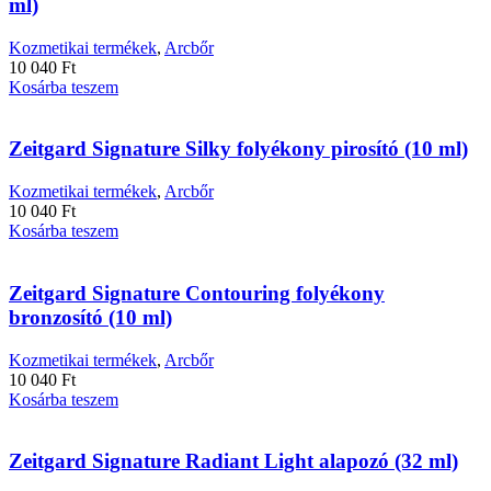
ml)
van.
A
Kozmetikai termékek
,
Arcbőr
változatok
10 040
Ft
a
Kosárba teszem
termékoldalon
választhatók
ki
Zeitgard Signature Silky folyékony pirosító (10 ml)
Kozmetikai termékek
,
Arcbőr
10 040
Ft
Kosárba teszem
Zeitgard Signature Contouring folyékony
bronzosító (10 ml)
Kozmetikai termékek
,
Arcbőr
10 040
Ft
Kosárba teszem
Zeitgard Signature Radiant Light alapozó (32 ml)