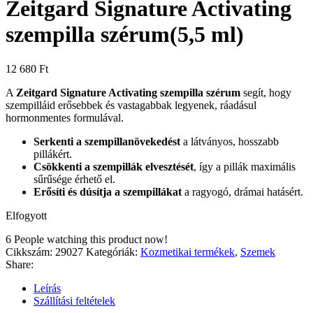
Zeitgard Signature Activating
szempilla szérum(5,5 ml)
12 680
Ft
A
Zeitgard Signature Activating szempilla szérum
segít, hogy
szempilláid erősebbek és vastagabbak legyenek, ráadásul
hormonmentes formulával.
Serkenti a szempillanövekedést
a látványos, hosszabb
pillákért.
Csökkenti a szempillák elvesztését
, így a pillák maximális
sűrűsége érhető el.
Erősíti és dúsítja a szempillákat
a ragyogó, drámai hatásért.
Elfogyott
6
People watching this product now!
Cikkszám:
29027
Kategóriák:
Kozmetikai termékek
,
Szemek
Share:
Leírás
Szállítási feltételek