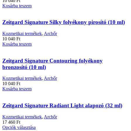
10 040
Ft
a
Kosárba teszem
termékoldalon
választhatók
ki
Zeitgard Signature Silky folyékony pirosító (10 ml)
Kozmetikai termékek
,
Arcbőr
10 040
Ft
Kosárba teszem
Zeitgard Signature Contouring folyékony
bronzosító (10 ml)
Kozmetikai termékek
,
Arcbőr
10 040
Ft
Kosárba teszem
Zeitgard Signature Radiant Light alapozó (32 ml)
Kozmetikai termékek
,
Arcbőr
17 460
Ft
Ennek
Opciók választása