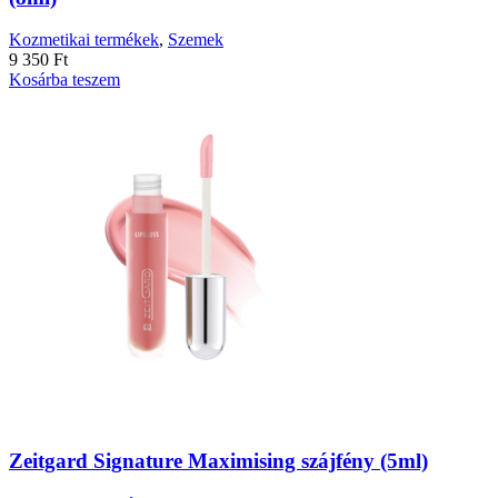
Kozmetikai termékek
,
Szemek
9 350
Ft
Kosárba teszem
Zeitgard Signature Maximising szájfény (5ml)