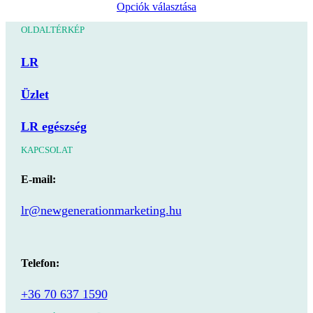
Ennek
Opciók választása
változatok
a
a
OLDALTÉRKÉP
terméknek
termékoldalon
több
választhatók
LR
variációja
ki
van.
Üzlet
A
változatok
LR egészség
a
termékoldalon
KAPCSOLAT
választhatók
ki
E-mail:
lr@newgenerationmarketing.hu
Telefon:
+36 70 637 1590