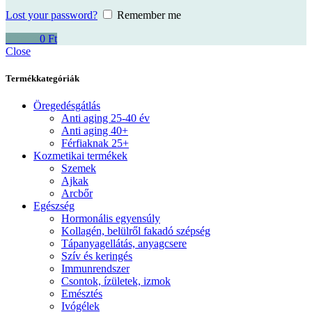
Lost your password?
Remember me
0
items
0
Ft
Close
Termékkategóriák
Öregedésgátlás
Anti aging 25-40 év
Anti aging 40+
Férfiaknak 25+
Kozmetikai termékek
Szemek
Ajkak
Arcbőr
Egészség
Hormonális egyensúly
Kollagén, belülről fakadó szépség
Tápanyagellátás, anyagcsere
Szív és keringés
Immunrendszer
Csontok, ízületek, izmok
Emésztés
Ivógélek