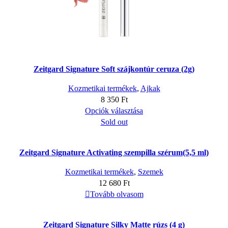
Zeitgard Signature Soft szájkontúr ceruza (2g)
Kozmetikai termékek
,
Ajkak
8 350
Ft
Ennek
Opciók választása
a
Sold out
terméknek
több
Zeitgard Signature Activating szempilla szérum(5,5 ml)
variációja
van.
Kozmetikai termékek
,
Szemek
A
12 680
Ft
változatok
Tovább olvasom
a
termékoldalon
választhatók
Zeitgard Signature Silky Matte rúzs (4 g)