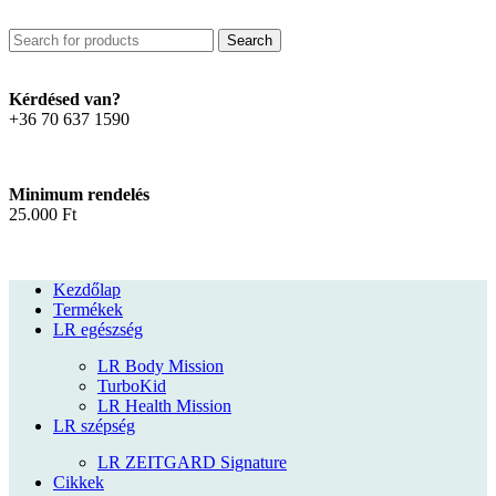
Search
Kérdésed van?
+36 70 637 1590
Minimum rendelés
25.000 Ft
Kezdőlap
Termékek
LR egészség
LR Body Mission
TurboKid
LR Health Mission
LR szépség
LR ZEITGARD Signature
Cikkek