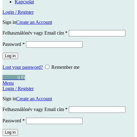
Kapcsolat
Login / Register
Sign in
Create an Account
Kötelező
Felhasználónév vagy Email cím
*
Kötelező
Password
*
Log in
Lost your password?
Remember me
0
items
0
Ft
Menu
Login / Register
Sign in
Create an Account
Kötelező
Felhasználónév vagy Email cím
*
Kötelező
Password
*
Log in