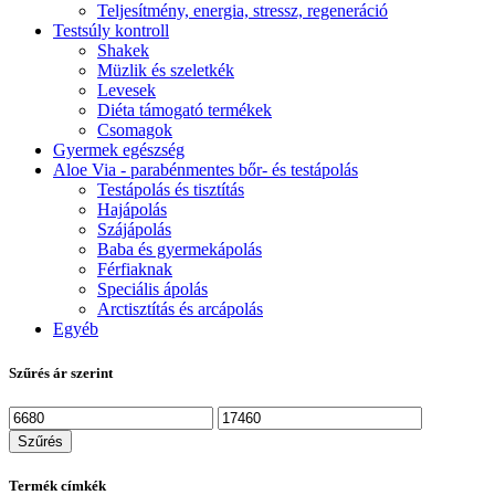
Teljesítmény, energia, stressz, regeneráció
Testsúly kontroll
Shakek
Müzlik és szeletkék
Levesek
Diéta támogató termékek
Csomagok
Gyermek egészség
Aloe Via - parabénmentes bőr- és testápolás
Testápolás és tisztítás
Hajápolás
Szájápolás
Baba és gyermekápolás
Férfiaknak
Speciális ápolás
Arctisztítás és arcápolás
Egyéb
Szűrés ár szerint
Min
Max
ár
ár
Szűrés
Termék címkék