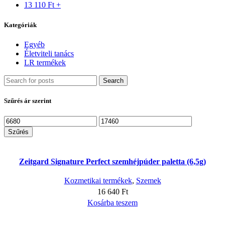
13 110
Ft
+
Kategóriák
Egyéb
Életviteli tanács
LR termékek
Search
Szűrés ár szerint
Min
Max
ár
ár
Szűrés
Zeitgard Signature Perfect szemhéjpúder paletta (6,5g)
Kozmetikai termékek
,
Szemek
16 640
Ft
Kosárba teszem