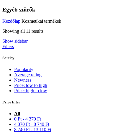
Egyéb szűrők
Kezdőlap
Kozmetikai termékek
Sorted
Showing all 11 results
by
Show sidebar
latest
Filters
Sort by
Popularity
Average rating
Newness
Price: low to high
Price: high to low
Price filter
All
0
Ft
-
4 370
Ft
4 370
Ft
-
8 740
Ft
8 740
Ft
-
13 110
Ft