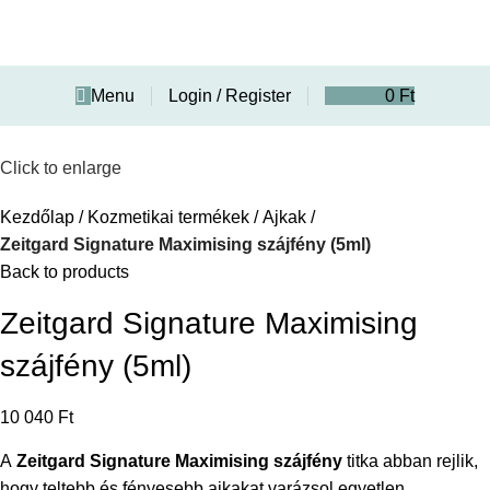
Menu
Login / Register
0
items
0
Ft
Click to enlarge
Kezdőlap
Kozmetikai termékek
Ajkak
Zeitgard Signature Maximising szájfény (5ml)
Back to products
Zeitgard Signature Maximising
szájfény (5ml)
10 040
Ft
A
Zeitgard Signature Maximising szájfény
titka abban rejlik,
hogy teltebb és fényesebb ajkakat varázsol egyetlen