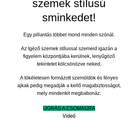
szemek stílusú
sminkedet!
Egy pillantás többet mond minden szónál.
Az Igéző szemek stílussal szemeid igazán a
figyelem központjába kerülnek, lenyűgöző
tekintetet kölcsönözve neked.
A tökéletesen formázott szemöldök és fényes
ajkak pedig megadják a kellő magabiztosságot,
mely mindenkit megbabonáz.
UGRÁS A CSOMAGRA
Videó