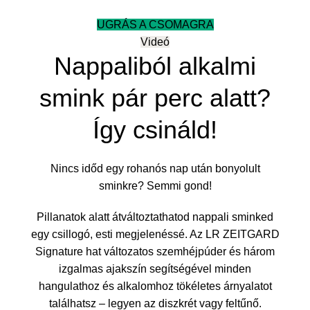
UGRÁS A CSOMAGRA
Videó
Nappaliból alkalmi
smink pár perc alatt?
Így csináld!
Nincs időd egy rohanós nap után bonyolult
sminkre? Semmi gond!
Pillanatok alatt átváltoztathatod nappali sminked
egy csillogó, esti megjelenéssé. Az LR ZEITGARD
Signature hat változatos szemhéjpúder és három
izgalmas ajakszín segítségével minden
hangulathoz és alkalomhoz tökéletes árnyalatot
találhatsz – legyen az diszkrét vagy feltűnő.