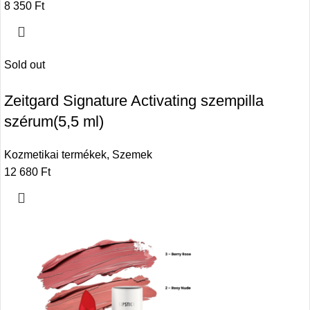
8 350
Ft
Sold out
Zeitgard Signature Activating szempilla
szérum(5,5 ml)
Kozmetikai termékek
,
Szemek
12 680
Ft