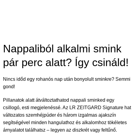
Nappaliból alkalmi smink
pár perc alatt? Így csináld!
Nincs időd egy rohanós nap után bonyolult sminkre? Semmi
gond!
Pillanatok alatt átváltoztathatod nappali sminked egy
csillogó, esti megjelenéssé. Az LR ZEITGARD Signature hat
változatos szemhéjpúder és három izgalmas ajakszín
segítségével minden hangulathoz és alkalomhoz tökéletes
árnyalatot találhatsz – legyen az diszkrét vagy feltűnő.