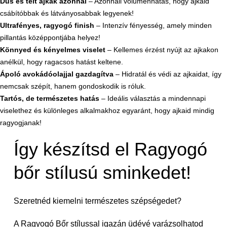
Dús és telt ajkak azonnal
– Azonnali volumenhatás, hogy ajkaid
csábítóbbak és látványosabbak legyenek!
Ultrafényes, ragyogó finish
– Intenzív fényesség, amely minden
pillantás középpontjába helyez!
Könnyed és kényelmes viselet
– Kellemes érzést nyújt az ajkakon
anélkül, hogy ragacsos hatást keltene.
Ápoló avokádóolajjal gazdagítva
– Hidratál és védi az ajkaidat, így
nemcsak szépít, hanem gondoskodik is róluk.
Tartós, de természetes hatás
– Ideális választás a mindennapi
viselethez és különleges alkalmakhoz egyaránt, hogy ajkaid mindig
ragyogjanak!
Így készítsd el Ragyogó
bőr stílusú sminkedet!
Szeretnéd kiemelni természetes szépségedet?
A Ragyogó Bőr stílussal igazán üdévé varázsolhatod