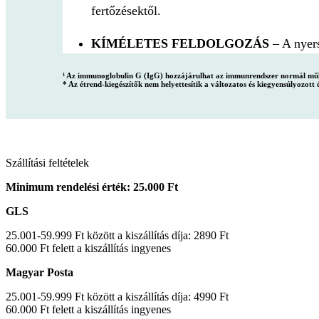
fertőzésektől.
KÍMÉLETES FELDOLGOZÁS
– A nyers
¹ Az immunoglobulin G (IgG) hozzájárulhat az immunrendszer normál mű
* Az étrend-kiegészítők nem helyettesítik a változatos és kiegyensúlyozott 
Szállítási feltételek
Minimum rendelési érték: 25.000 Ft
GLS
25.001-59.999 Ft között a kiszállítás díja: 2890 Ft
60.000 Ft felett a kiszállítás ingyenes
Magyar Posta
25.001-59.999 Ft között a kiszállítás díja: 4990 Ft
60.000 Ft felett a kiszállítás ingyenes