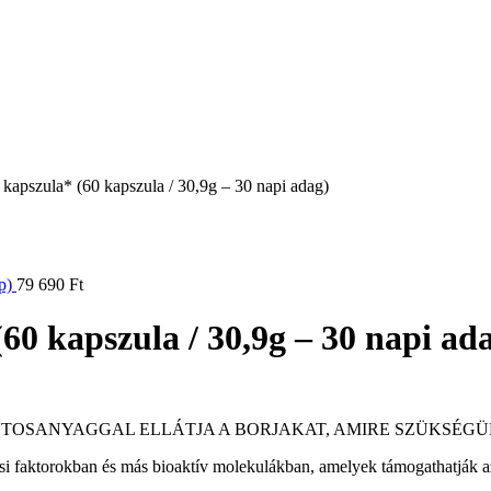
apszula* (60 kapszula / 30,9g – 30 napi adag)
ap)
79 690
Ft
0 kapszula / 30,9g – 30 napi ad
NTOSANYAGGAL ELLÁTJA A BORJAKAT, AMIRE SZÜKSÉGÜ
faktorokban és más bioaktív molekulákban, amelyek támogathatják az