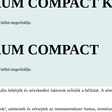
RUM COMPACT 
bélfal megerősítője.
RUM COMPACT
bélfal megerősítője.
ális fehérjék és növekedési faktorok erősítik a bélfalat. A sé
¹, antitestek és vérsejtek az immunrendszer fontos, természe