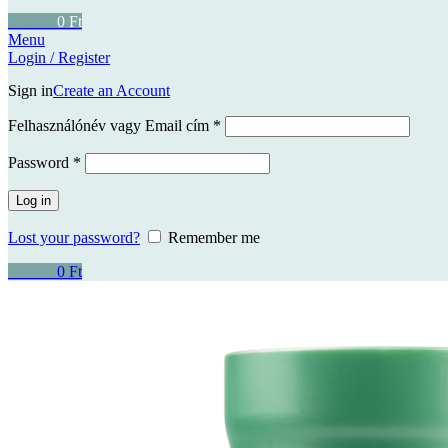
0
items
0
Ft
Menu
Login / Register
Sign in
Create an Account
Kötelező
Felhasználónév vagy Email cím
*
Kötelező
Password
*
Log in
Lost your password?
Remember me
0
items
0
Ft