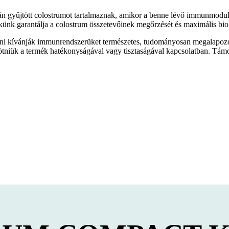
után gyűjtött colostrumot tartalmaznak, amikor a benne lévő immunmod
ünk garantálja a colostrum összetevőinek megőrzését és maximális bioló
atni kívánják immunrendszerüket természetes, tudományosan megalapozo
kötniük a termék hatékonyságával vagy tisztaságával kapcsolatban. Tám