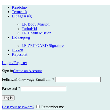
Kezdőlap
Termékek
LR egészség
LR Body Mission
TurboKid
LR Health Mission
LR szépség
LR ZEITGARD Signature
Cikkek
Kapcsolat
Login / Register
Sign in
Create an Account
Kötelező
Felhasználónév vagy Email cím
*
Kötelező
Password
*
Log in
Lost your password?
Remember me