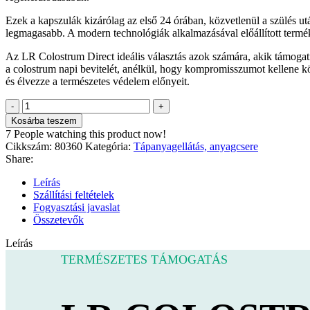
Ezek a kapszulák kizárólag az első 24 órában, közvetlenül a szülés 
legmagasabb. A modern technológiák alkalmazásával előállított termék
Az LR Colostrum Direct ideális választás azok számára, akik támog
a colostrum napi bevitelét, anélkül, hogy kompromisszumot kellene 
és élvezze a természetes védelem előnyeit.
Colostrum
Compact
Kosárba teszem
kapszula*
7
People watching this product now!
(60
Cikkszám:
80360
Kategória:
Tápanyagellátás, anyagcsere
kapszula
Share:
/
30,9g
Leírás
-
Szállítási feltételek
30
Fogyasztási javaslat
napi
Összetevők
adag)
mennyiség
Leírás
TERMÉSZETES TÁMOGATÁS