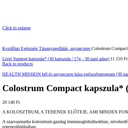
Click to enlarge
Kezdőlap
Egészség
Tápanyagellátás, anyagcsere
Colostrum Compact k
Liver Support kapszula* (30 kapszula / 17g - 30 napi adag)
11 210
Ft
Back to products
HEALTH MISSION bél és anyagcsere kúra egészségprogram (30 n
Colostrum Compact kapszula* (6
20 140
Ft
A KOLOSZTRUM, A TEHENEK ELŐTEJE, AMI MINDEN FO
A szarvasmarha kolosztrum gazdag immunoglobulinokban, növekedési 
regenerálódásában.