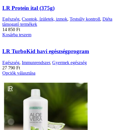
LR Protein ital (375g)
Egészség
,
Csontok, ízületek, izmok
,
Testsúly kontroll
,
Diéta
támogató termékek
14 850
Ft
Kosárba teszem
LR TurboKid havi egészségprogram
Egészség
,
Immunrendszer
,
Gyermek egészség
27 790
Ft
Ennek
Opciók választása
a
terméknek
több
variációja
van.
A
változatok
a
termékoldalon
választhatók