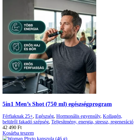
5in1 Men’s Shot (750 ml) egészségprogram
Férfiaknak 25+
,
Egészség
,
Hormonális egyensúly
,
Kollagén,
belülről fakadó szépség
,
Teljesítmény, energia, stressz, regeneráció
42 490
Ft
Kosárba teszem