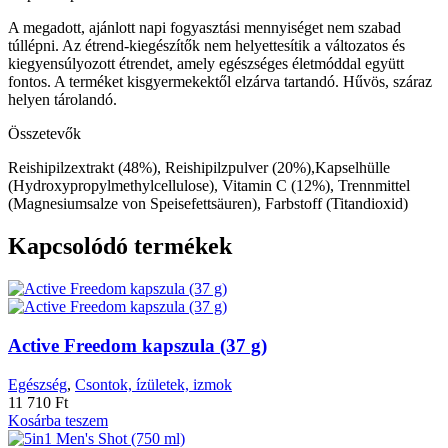
A megadott, ajánlott napi fogyasztási mennyiséget nem szabad
túllépni. Az étrend-kiegészítők nem helyettesítik a változatos és
kiegyensúlyozott étrendet, amely egészséges életmóddal együtt
fontos. A terméket kisgyermekektől elzárva tartandó. Hűvös, száraz
helyen tárolandó.
Összetevők
Reishipilzextrakt (48%), Reishipilzpulver (20%),Kapselhülle
(Hydroxypropylmethylcellulose), Vitamin C (12%), Trennmittel
(Magnesiumsalze von Speisefettsäuren), Farbstoff (Titandioxid)
Kapcsolódó termékek
Active Freedom kapszula (37 g)
Egészség
,
Csontok, ízületek, izmok
11 710
Ft
Kosárba teszem