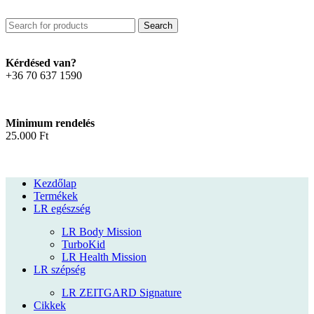
Search
Kérdésed van?
+36 70 637 1590
Minimum rendelés
25.000 Ft
Kezdőlap
Termékek
LR egészség
LR Body Mission
TurboKid
LR Health Mission
LR szépség
LR ZEITGARD Signature
Cikkek