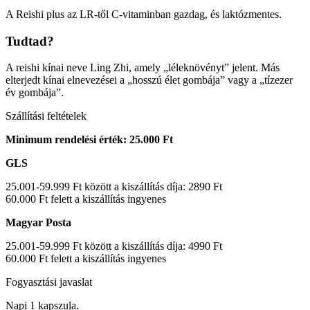
A Reishi plus az LR-től C-vitaminban gazdag, és laktózmentes.
Tudtad?
A reishi kínai neve Ling Zhi, amely „léleknövényt” jelent. Más
elterjedt kínai elnevezései a „hosszú élet gombája” vagy a „tízezer
év gombája”.
Szállítási feltételek
Minimum rendelési érték: 25.000 Ft
GLS
25.001-59.999 Ft között a kiszállítás díja: 2890 Ft
60.000 Ft felett a kiszállítás ingyenes
Magyar Posta
25.001-59.999 Ft között a kiszállítás díja: 4990 Ft
60.000 Ft felett a kiszállítás ingyenes
Fogyasztási javaslat
Napi 1 kapszula.