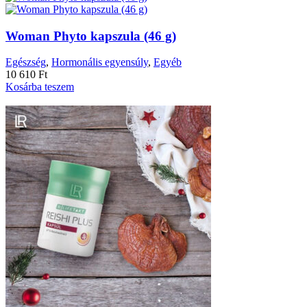
Woman Phyto kapszula (46 g)
Egészség
,
Hormonális egyensúly
,
Egyéb
10 610
Ft
Kosárba teszem