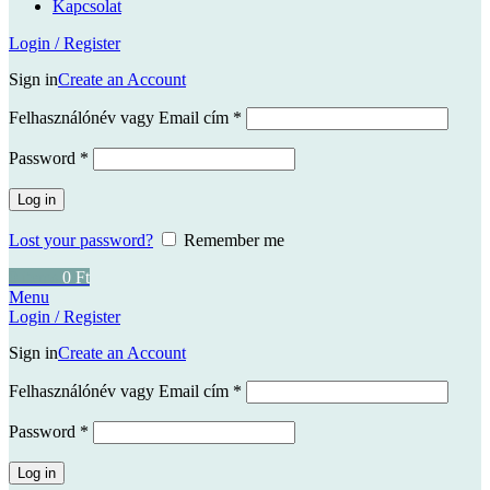
Kapcsolat
Login / Register
Sign in
Create an Account
Kötelező
Felhasználónév vagy Email cím
*
Kötelező
Password
*
Log in
Lost your password?
Remember me
0
items
0
Ft
Menu
Login / Register
Sign in
Create an Account
Kötelező
Felhasználónév vagy Email cím
*
Kötelező
Password
*
Log in