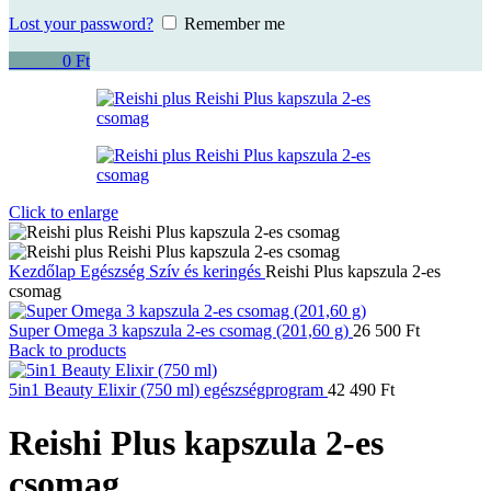
Lost your password?
Remember me
0
items
0
Ft
Click to enlarge
Kezdőlap
Egészség
Szív és keringés
Reishi Plus kapszula 2-es
csomag
Super Omega 3 kapszula 2-es csomag (201,60 g)
26 500
Ft
Back to products
5in1 Beauty Elixir (750 ml) egészségprogram
42 490
Ft
Reishi Plus kapszula 2-es
csomag