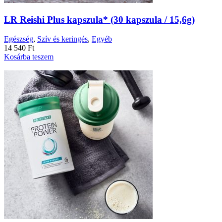
LR Reishi Plus kapszula* (30 kapszula / 15,6g)
Egészség
,
Szív és keringés
,
Egyéb
14 540
Ft
Kosárba teszem