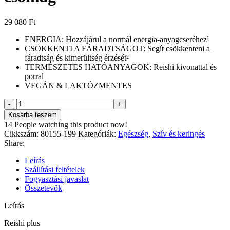
29 080
Ft
ENERGIA: Hozzájárul a normál energia-anyagcseréhez¹
CSÖKKENTI A FÁRADTSÁGOT: Segít csökkenteni a
fáradtság és kimerültség érzését²
TERMÉSZETES HATÓANYAGOK: Reishi kivonattal és
porral
VEGÁN & LAKTÓZMENTES
Reishi
Plus
Kosárba teszem
kapszula
14
People watching this product now!
2-
Cikkszám:
80155-199
Kategóriák:
Egészség
,
Szív és keringés
es
Share:
csomag
mennyiség
Leírás
Szállítási feltételek
Fogyasztási javaslat
Összetevők
Leírás
Reishi plus