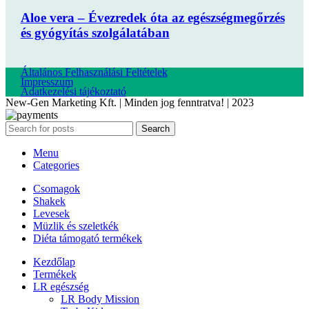
Aloe vera – Évezredek óta az egészségmegőrzés
és gyógyítás szolgálatában
Általános Felhasználási Feltételek
Impresszum
Adatkezelési tájékoztató
New-Gen Marketing Kft. | Minden jog fenntratva! | 2023
Search
Menu
Categories
Csomagok
Shakek
Levesek
Müzlik és szeletkék
Diéta támogató termékek
Kezdőlap
Termékek
LR egészség
LR Body Mission