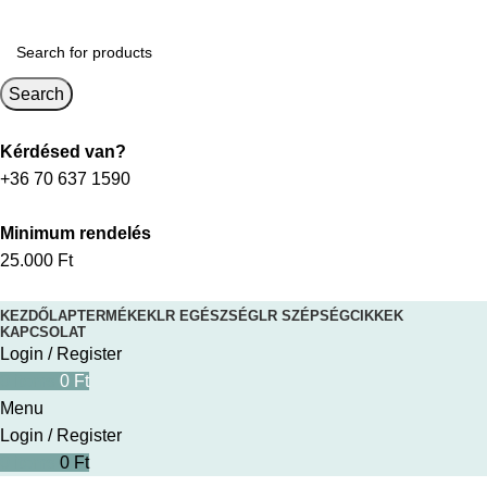
Search
Kérdésed van?
+36 70 637 1590
Minimum rendelés
25.000 Ft
KEZDŐLAP
TERMÉKEK
LR EGÉSZSÉG
LR SZÉPSÉG
CIKKEK
KAPCSOLAT
Login / Register
0
items
0
Ft
Menu
Login / Register
0
items
0
Ft