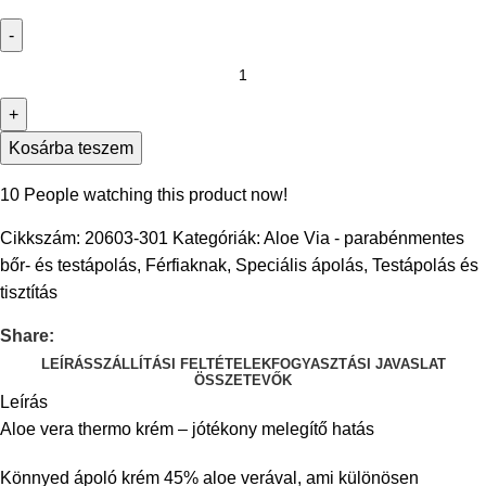
Kosárba teszem
10
People watching this product now!
Cikkszám:
20603-301
Kategóriák:
Aloe Via - parabénmentes
bőr- és testápolás
,
Férfiaknak
,
Speciális ápolás
,
Testápolás és
tisztítás
Share:
LEÍRÁS
SZÁLLÍTÁSI FELTÉTELEK
FOGYASZTÁSI JAVASLAT
ÖSSZETEVŐK
Leírás
Aloe vera thermo krém – jótékony melegítő hatás
Könnyed ápoló krém 45% aloe verával, ami különösen