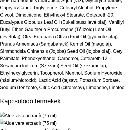
Aloe Barbadensis Leaf Juice, Aqua (Víz), Glyceryl Stearate,
Caprylic/Capric Triglyceride, Cetearyl Alcohol, Propylene
Glycol, Dimethicone, Ethylhexyl Stearate, Ceteareth-20,
Eucalyptus Globulus Leaf Oil (Eukaliptusz levélolaj), Vanillyl
Butyl Ether, Gaultheria Procumbens (Télizöld) Leaf Oil
(levélolaj), Olea Europaea (Olíva) Fruit Oil (gyümölcsolaj),
Prunus Armeniaca (Sárgabarack) Kernel Oil (magolaj),
Simmondsia Chinensis (Jojoba) Seed Oil (jojoba olaj), Cetyl
Palmitate, Phenoxyethanol, Carbomer, Ceteareth-12,
Sesamum Indicum (Szezám) Seed Oil (szezámolaj),
Ethylhexylglycerin, Tocopherol, Menthol, Sodium Hydroxide
(nátrium-hidroxid), Lactic Acid (tejsav), Potassium Sorbate,
Sodium Benzoate, Citric Acid (citromsav), Limonene, Linalool
Kapcsolódó termékek