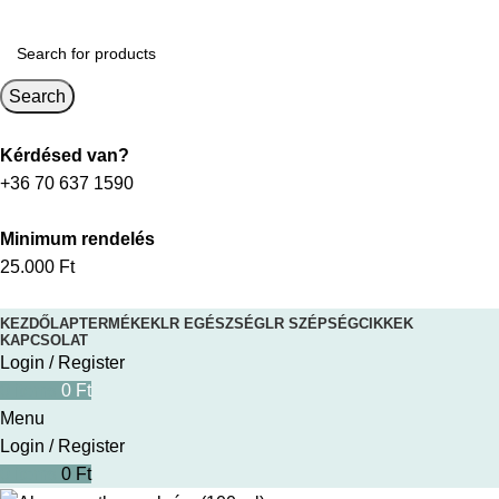
Search
Kérdésed van?
+36 70 637 1590
Minimum rendelés
25.000 Ft
KEZDŐLAP
TERMÉKEK
LR EGÉSZSÉG
LR SZÉPSÉG
CIKKEK
KAPCSOLAT
Login / Register
0
items
0
Ft
Menu
Login / Register
0
items
0
Ft