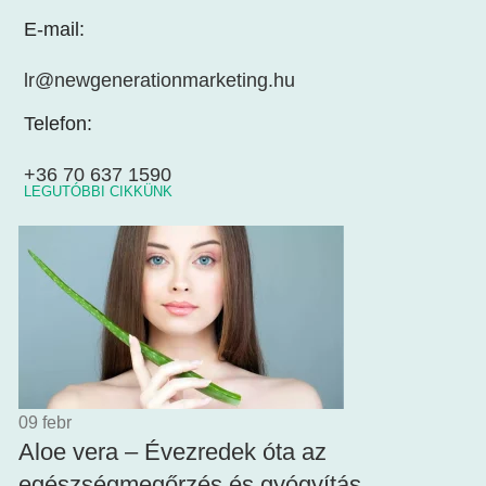
E-mail:
lr@newgenerationmarketing.hu
Telefon:
+36 70 637 1590
LEGUTÓBBI CIKKÜNK
09
febr
Aloe vera – Évezredek óta az
egészségmegőrzés és gyógyítás