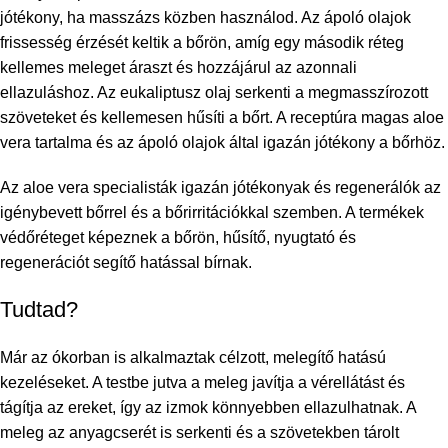
jótékony, ha masszázs közben használod. Az ápoló olajok
frissesség érzését keltik a bőrön, amíg egy második réteg
kellemes meleget áraszt és hozzájárul az azonnali
ellazuláshoz. Az eukaliptusz olaj serkenti a megmasszírozott
szöveteket és kellemesen hűsíti a bőrt. A receptúra magas aloe
vera tartalma és az ápoló olajok által igazán jótékony a bőrhöz.
Az aloe vera specialisták igazán jótékonyak és regenerálók az
igénybevett bőrrel és a bőrirritációkkal szemben. A termékek
védőréteget képeznek a bőrön, hűsítő, nyugtató és
regenerációt segítő hatással bírnak.
Tudtad?
Már az ókorban is alkalmaztak célzott, melegítő hatású
kezeléseket. A testbe jutva a meleg javítja a vérellátást és
tágítja az ereket, így az izmok könnyebben ellazulhatnak. A
meleg az anyagcserét is serkenti és a szövetekben tárolt