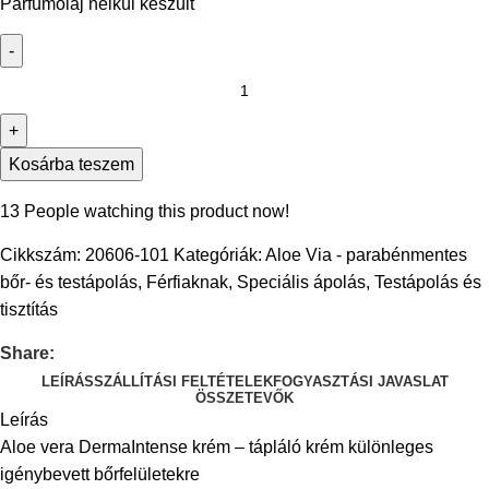
Parfümolaj nélkül készült
Kosárba teszem
13
People watching this product now!
Cikkszám:
20606-101
Kategóriák:
Aloe Via - parabénmentes
bőr- és testápolás
,
Férfiaknak
,
Speciális ápolás
,
Testápolás és
tisztítás
Share:
LEÍRÁS
SZÁLLÍTÁSI FELTÉTELEK
FOGYASZTÁSI JAVASLAT
ÖSSZETEVŐK
Leírás
Aloe vera DermaIntense krém – tápláló krém különleges
igénybevett bőrfelületekre