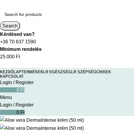
Search
Kérdésed van?
+36 70 637 1590
Minimum rendelés
25.000 Ft
KEZDŐLAP
TERMÉKEK
LR EGÉSZSÉG
LR SZÉPSÉG
CIKKEK
KAPCSOLAT
Login / Register
0
items
0
Ft
Menu
Login / Register
0
items
0
Ft