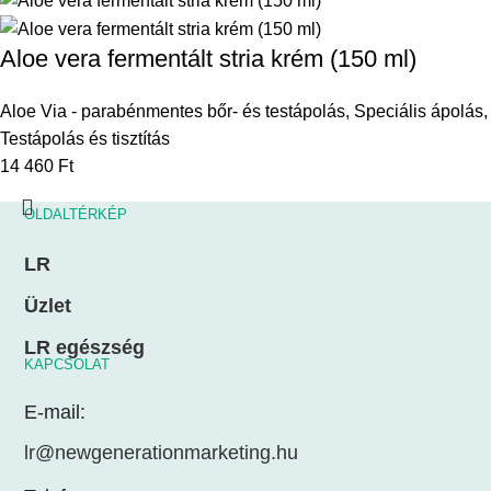
Aloe vera fermentált stria krém (150 ml)
Aloe Via - parabénmentes bőr- és testápolás
,
Speciális ápolás
,
Testápolás és tisztítás
14 460
Ft
OLDALTÉRKÉP
LR
Üzlet
LR egészség
KAPCSOLAT
E-mail:
lr@newgenerationmarketing.hu