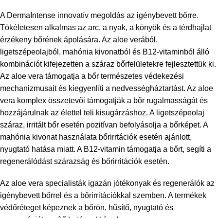
A DermaIntense innovatív megoldás az igénybevett bőrre.
Tökéletesen alkalmas az arc, a nyak, a könyök és a térdhajlat
érzékeny bőrének ápolására. Az aloe verából,
ligetszépeolajból, mahónia kivonatból és B12-vitaminból álló
kombinációt kifejezetten a száraz bőrfelületekre fejlesztettük ki.
Az aloe vera támogatja a bőr természetes védekezési
mechanizmusait és kiegyenlíti a nedvességháztartást. Az aloe
vera komplex összetevői támogatják a bőr rugalmasságát és
hozzájárulnak az élettel teli kisugárzáshoz. A ligetszépeolaj
száraz, irritált bőr esetén pozitívan befolyásolja a bőrképet. A
mahónia kivonat használata bőrirrtációk esetén ajánlott,
nyugtató hatása miatt. A B12-vitamin támogatja a bőrt, segíti a
regenerálódást szárazság és bőrirritációk esetén.
Az aloe vera specialisták igazán jótékonyak és regenerálók az
igénybevett bőrrel és a bőrirritációkkal szemben. A termékek
védőréteget képeznek a bőrön, hűsítő, nyugtató és