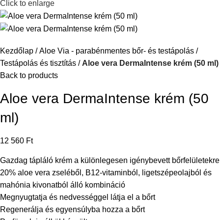
Click to enlarge
Kezdőlap
Aloe Via - parabénmentes bőr- és testápolás
Testápolás és tisztítás
Aloe vera DermaIntense krém (50 ml)
Back to products
Aloe vera DermaIntense krém (50
ml)
12 560
Ft
Gazdag tápláló krém a különlegesen igénybevett bőrfelületekre
20% aloe vera zseléből, B12-vitaminból, ligetszépeolajból és
mahónia kivonatból álló kombináció
Megnyugtatja és nedvességgel látja el a bőrt
Regenerálja és egyensúlyba hozza a bőrt