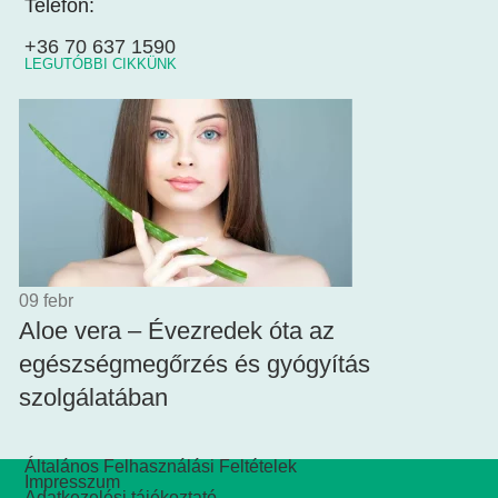
Telefon:
+36 70 637 1590
LEGUTÓBBI CIKKÜNK
09
febr
Aloe vera – Évezredek óta az
egészségmegőrzés és gyógyítás
szolgálatában
Általános Felhasználási Feltételek
Impresszum
Adatkezelési tájékoztató