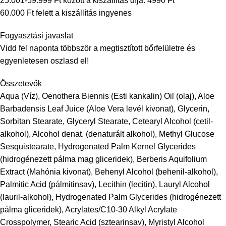
25.001-59.999 Ft között a kiszállítás díja: 4990 Ft
60.000 Ft felett a kiszállítás ingyenes
Fogyasztási javaslat
Vidd fel naponta többször a megtisztított bőrfelületre és
egyenletesen oszlasd el!
Összetevők
Aqua (Víz), Oenothera Biennis (Esti kankalin) Oil (olaj), Aloe
Barbadensis Leaf Juice (Aloe Vera levél kivonat), Glycerin,
Sorbitan Stearate, Glyceryl Stearate, Cetearyl Alcohol (cetil-
alkohol), Alcohol denat. (denaturált alkohol), Methyl Glucose
Sesquistearate, Hydrogenated Palm Kernel Glycerides
(hidrogénezett pálma mag gliceridek), Berberis Aquifolium
Extract (Mahónia kivonat), Behenyl Alcohol (behenil-alkohol),
Palmitic Acid (pálmitinsav), Lecithin (lecitin), Lauryl Alcohol
(lauril-alkohol), Hydrogenated Palm Glycerides (hidrogénezett
pálma gliceridek), Acrylates/C10-30 Alkyl Acrylate
Crosspolymer, Stearic Acid (sztearinsav), Myristyl Alcohol