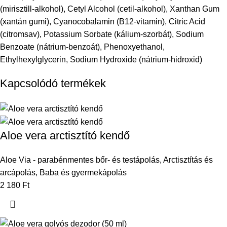
(mirisztill-alkohol), Cetyl Alcohol (cetil-alkohol), Xanthan Gum
(xantán gumi), Cyanocobalamin (B12-vitamin), Citric Acid
(citromsav), Potassium Sorbate (kálium-szorbát), Sodium
Benzoate (nátrium-benzoát), Phenoxyethanol,
Ethylhexylglycerin, Sodium Hydroxide (nátrium-hidroxid)
Kapcsolódó termékek
Aloe vera arctisztító kendő
Aloe Via - parabénmentes bőr- és testápolás
,
Arctisztítás és
arcápolás
,
Baba és gyermekápolás
2 180
Ft